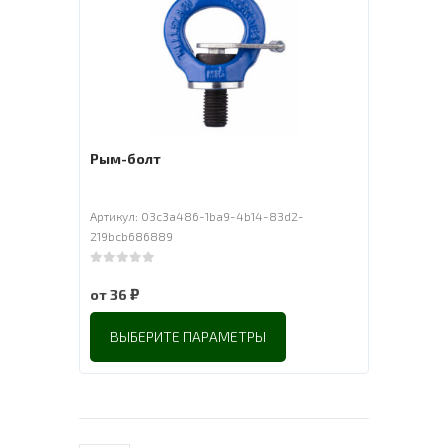
Рым-болт
Артикул: 03c3a486-1ba9-4b14-83d2-
219bcb686889
0
out of 5
₽
от
36
ВЫБЕРИТЕ ПАРАМЕТРЫ