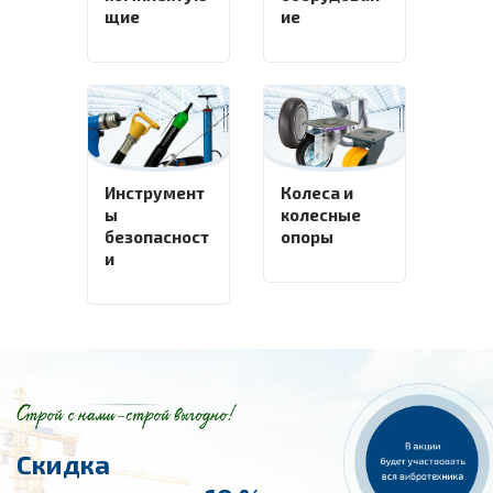
щие
ие
Инструмент
Колеса и
ы
колесные
безопасност
опоры
и
Скидка