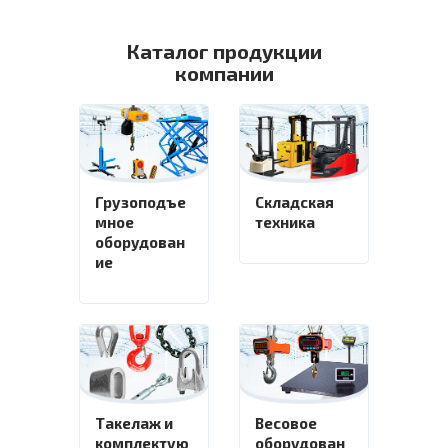
Каталог продукции
компании
Грузоподъе
Складская
мное
техника
оборудован
ие
Такелаж и
Весовое
комплектую
оборудован