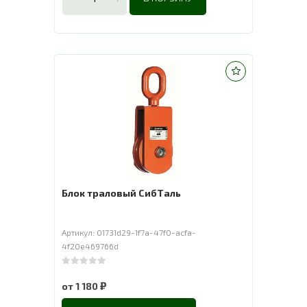
Блок траловый СибТаль
Артикул: 01731d29-1f7a-47f0-acfa-
4f20e469766d
0
out of 5
₽
от
1 180