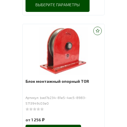
ВЫБЕРИТЕ ПАРАМЕТРЫ
Блок монтажный опорный TOR
Артикул: bad7b234-81e5-4ac5-8983-
5713949c03e0
0
out of 5
₽
от
1 256