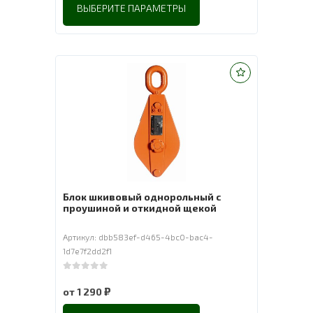
ВЫБЕРИТЕ ПАРАМЕТРЫ
Блок шкивовый однорольный с
проушиной и откидной щекой
Артикул: dbb583ef-d465-4bc0-bac4-
1d7e7f2dd2f1
0
out of 5
₽
от
1 290