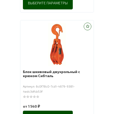
ВЫБЕРИТЕ ПАРАМЕТРЫ
Блок шкивовый двухрольный с
крюком Сибталь
Артикул: 6c0f78c0-7cd1-4679-9381-
4edc3dfcb53f
0
out of 5
₽
от
1 540