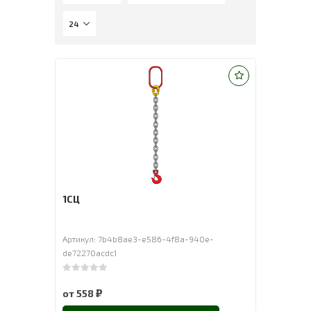
1СЦ
Артикул: 7b4b8ae3-e586-4f8a-940e-
de72270acdc1
0
out of 5
₽
от
558