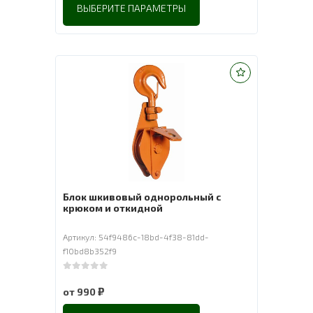
ВЫБЕРИТЕ ПАРАМЕТРЫ
Блок шкивовый однорольный с
крюком и откидной
Артикул: 54f9486c-18bd-4f38-81dd-
f10bd8b352f9
0
out of 5
₽
от
990