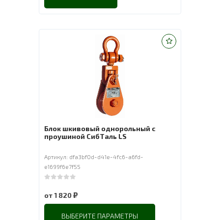
Блок шкивовый однорольный с
проушиной СибТаль LS
Артикул: dfa3bf0d-d41e-4fc6-a6fd-
e1699f6e7f55
0
out of 5
₽
от
1 820
ВЫБЕРИТЕ ПАРАМЕТРЫ