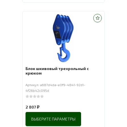
Блок шкивовый трехрольный с
крюком
Артикул: a687d4da-e0f9-4841-92d1-
4f26b42c095d
0
out of 5
₽
2 807
ВЫБЕРИТЕ ПАРАМЕТРЫ