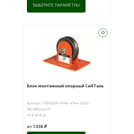
ВЫБЕРИТЕ ПАРАМЕТРЫ
Блок монтажный опорный СибТаль
Артикул: 778145b9-144e-4744-bd51-
5f2c68ccb407
0
out of 5
₽
от
1 036