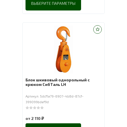
ВЫБЕРИТЕ ПАРАМЕТРЫ
Блок шкивовый однорольный с
крюком СибТаль LH
Артикул: 5dcf1a79-6907-4b8d-87cf-
399099bdef9d
0
out of 5
₽
от
2 110