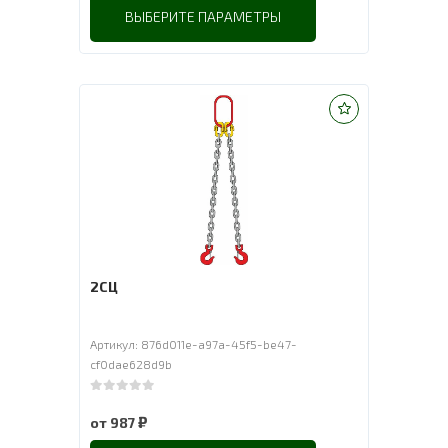
ВЫБЕРИТЕ ПАРАМЕТРЫ
2СЦ
Артикул: 876d011e-a97a-45f5-be47-
cf0dae628d9b
0
out of 5
₽
от
987