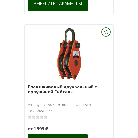
ВЫБЕРИТЕ ПАРАМЕТРЫ
Блок шкивовый двухрольный с
проушиной Сибталь
Артикул: 79805df9-6bf6-470d-b8cb-
8a2321ce32da
0
out of 5
₽
от
1 595