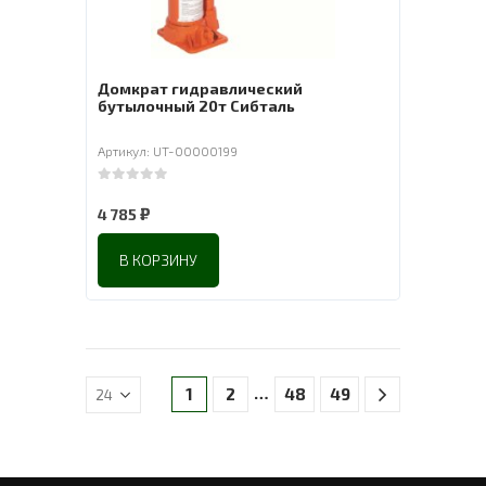
Домкрат гидравлический
бутылочный 20т Сибталь
Артикул: UT-00000199
0
out of 5
₽
4 785
В КОРЗИНУ
…
1
2
48
49