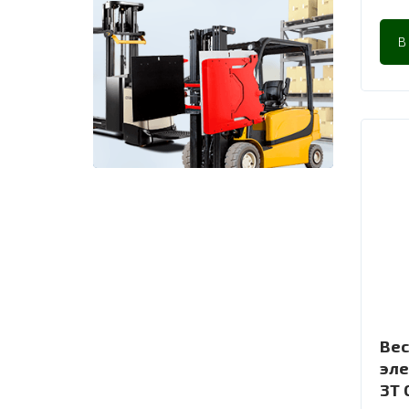
В
Вес
эле
3Т 