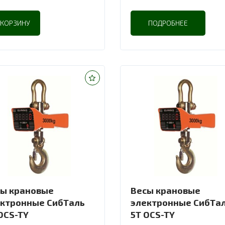
 КОРЗИНУ
ПОДРОБНЕЕ
ы крановые
Весы крановые
ктронные СибТаль
электронные СибТа
OCS-TY
5T OCS-TY