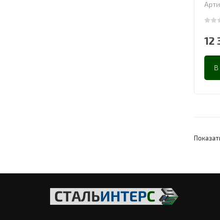
Арти
0
out
12
В
Показат