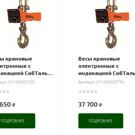
ы крановые
Весы крановые
ктронные с
электронные с
икацией СибТаль
индикацией СибТал
 OCS-JJE
15Т OCS-JJE
кул: UT-00001105
Артикул: UT-00000774
 of 5
0
out of 5
 650
37 700
₽
₽
ПОДРОБНЕЕ
ПОДРОБНЕЕ