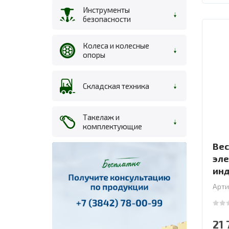
Инструменты
безопасности
Колеса и колесные
опоры
Складская техника
Такелаж и
комплектующие
Вес
эле
инд
мод
Арти
0
out
21