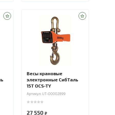
Весы крановые
ль
электронные СибТаль
15T OCS-TY
Артикул: UT-00002899
0
out of 5
27 550
₽