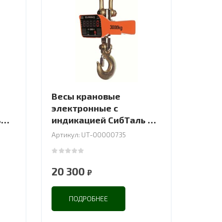
Весы крановые
электронные с
ь
индикацией СибТаль 5Т
OCS-JJE
Артикул: UT-00000735
0
out of 5
20 300
₽
ПОДРОБНЕЕ