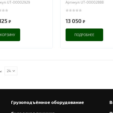
кул: UT-00002929
Артикул: UT-00002888
 of 5
0
out of 5
 325
13 050
₽
₽
 КОРЗИНУ
ПОДРОБНЕЕ
ь:
Грузоподъёмное оборудование
В