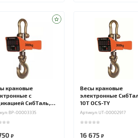
ы крановые
Весы крановые
ктронные с
электронные СибТа
икацией СибТаль,
10Т OCS-TY
ель OCS-JJE, 3Т
кул: BP-00003335
Артикул: UT-00002917
 of 5
0
out of 5
 750
16 675
₽
₽