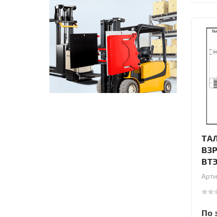
ТА
ВЗ
ВТЭ
Арти
0
out
По 