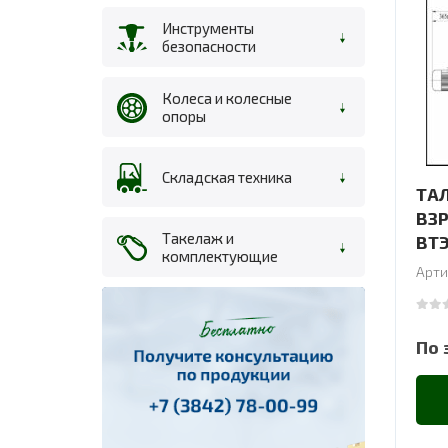
Инструменты
безопасности
Колеса и колесные
опоры
Складская техника
ТА
ВЗ
Такелаж и
ВТЭ
комплектующие
Арти
0
out
По 