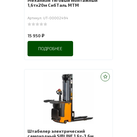
Механизм тяговый монтажный
1,6тх20м СибТаль МТМ
Артикул: UT-00002494
0
out of 5
₽
15 950
ПОДРОБНЕЕ
Штабелер электрический
самоходный SIBLINE 1,6т-3,6м