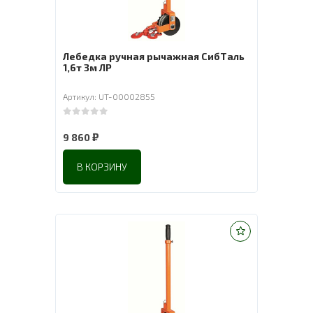
Лебедка ручная рычажная СибТаль
1,6т 3м ЛР
Артикул: UT-00002855
0
out of 5
₽
9 860
В КОРЗИНУ