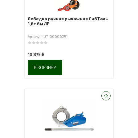
Лебедка ручная рычажная СибТаль
1,6т 6м ЛР
Артикул: UT-00000251
0
out of 5
₽
10 875
В КОРЗИНУ