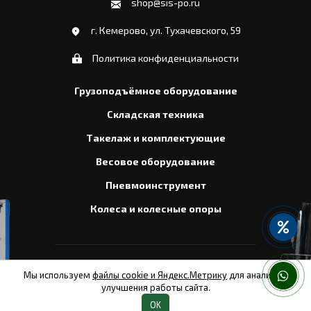
shop@sis-po.ru
г. Кемерово, ул. Тухачевского, 59
Политика конфиденциальности
Грузоподъёмное оборудование
Складская техника
Такелаж и комплектующие
Весовое оборудование
Пневмоинструмент
Колеса и колесные опоры
2026
© СтальИнтерСнаб
Мы используем
файлы cookie и Яндекс.Метрику
для анализа и
улучшения работы сайта.
Сайт разработан в «Резалт»
OK