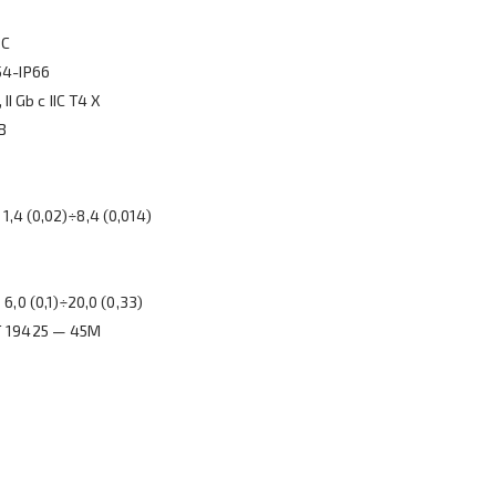
0С
54-IP66
II Gb c IIC T4 X
В
1,4 (0,02)÷8,4 (0,014)
0 (0,1)÷20,0 (0,33)
Т 19425 — 45М