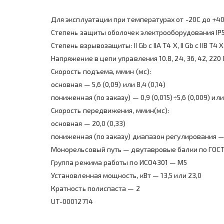
Для эксплуатации при температурах от -20С до +4
Степень защиты оболочек электрооборудования IP
Степень взрывозащиты: II Gb c IIA T4 X, II Gb c IIB T4 X, 
Напряжение в цепи управления 10.8, 24, 36, 42, 220 
Скорость подъема, ммин (мс):
основная — 5,6 (0,09) или 8,4 (0,14)
пониженная (по заказу) — 0,9 (0,015)÷5,6 (0,009) или 
Скорость передвижения, ммин(мс):
основная — 20,0 (0,33)
пониженная (по заказу) диапазон регулирования — 6,
Монорельсовый путь — двутавровые балки по ГОС
Группа режима работы по ИСО4301 — М5
Установленная мощность, кВт — 13,5 или 23,0
Кратность полиспаста — 2
UT-00012714