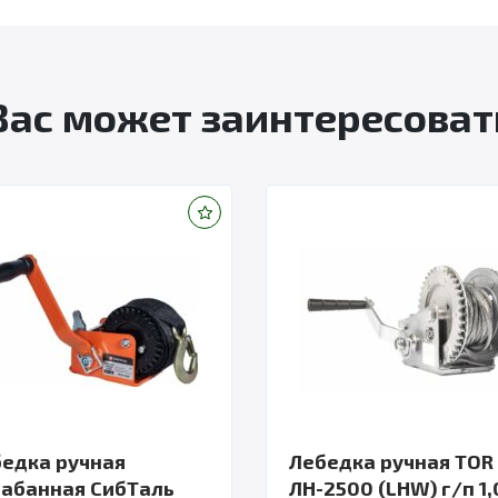
Вас может заинтересоват
едка ручная
Лебедка ручная TOR
абанная СибТаль
ЛН-2500 (LHW) г/п 1,