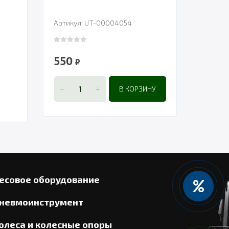
Артикул: UT-00004054
0
out of 5
550
₽
В КОРЗИНУ
есовое оборудование
невмоинструмент
олеса и колесные опоры