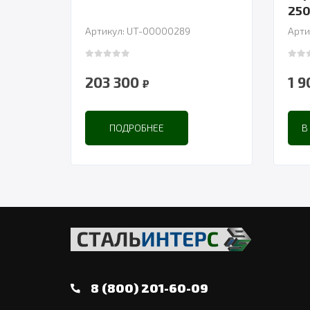
250
Артикул: UT-00000289
Арти
0
out of 5
0
out
203 300
1 
₽
ПОДРОБНЕЕ
В
8 (800) 201-60-09