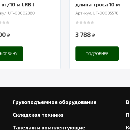
 кг/10 м LRB l
длина троса 10 м
кул: UT-00002860
Артикул: UT-00005578
 of 5
0
out of 5
900
3 788
₽
₽
 КОРЗИНУ
ПОДРОБНЕЕ
Грузоподъёмное оборудование
В
Складская техника
П
Такелаж и комплектующие
К