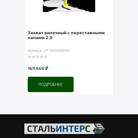
ль
Захват вилочный с переставными
Лебе
лапами 2,0
СибТа
Артикул: UT-00008800
Артик
0
out of 5
0
out 
₽
169 660
3 48
ПОДРОБНЕЕ