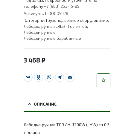
Под заказ, подробности уточняйте по
телефону +7 (983) 253-15-85
Артикул:
UT-00005978
Категории:
Грузоподъёмное оборудование
,
Лебедка ручная LRB;ЛН с лентой
,
Лебедки ручные
,
Лебедки ручные барабанные
3 468
₽
VK
Odnoklassniki
WhatsApp
Telegram
Email
ОПИСАНИЕ
Лебедка ручная TOR ЛН-1200W (LHW) гп 0,5
т, длина