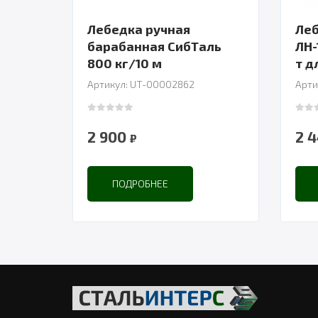
Лебедка ручная
Леб
барабанная СибТаль
ЛН-
800 кг/10 м
Артикул: UT-00002862
Арти
0
out of 5
0
out
2 900
2 
₽
ПОДРОБНЕЕ