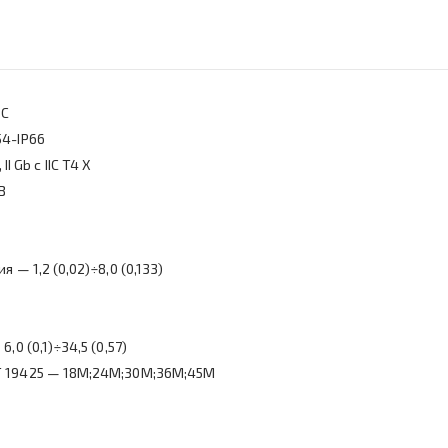
0С
54-IP66
II Gb c IIC T4 X
В
— 1,2 (0,02)÷8,0 (0,133)
0 (0,1)÷34,5 (0,57)
Т 19425 — 18М;24М;30М;36М;45М