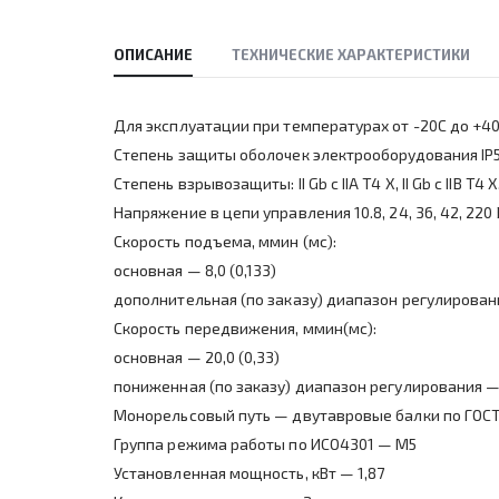
ОПИСАНИЕ
ТЕХНИЧЕСКИЕ ХАРАКТЕРИСТИКИ
Для эксплуатации при температурах от -20С до +4
Степень защиты оболочек электрооборудования IP
Степень взрывозащиты: II Gb c IIA T4 X, II Gb c IIB T4 X, 
Напряжение в цепи управления 10.8, 24, 36, 42, 220 
Скорость подъема, ммин (мс):
основная — 8,0 (0,133)
дополнительная (по заказу) диапазон регулирования 
Скорость передвижения, ммин(мс):
основная — 20,0 (0,33)
пониженная (по заказу) диапазон регулирования — 6,
Монорельсовый путь — двутавровые балки по ГОС
Группа режима работы по ИСО4301 — М5
Установленная мощность, кВт — 1,87