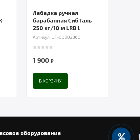
Лебедка ручная
X-
барабанная СибТаль
250 кг/10 м LRB l
Артикул: UT-00002860
0
out of 5
1 900
₽
В КОРЗИНУ
есовое оборудование