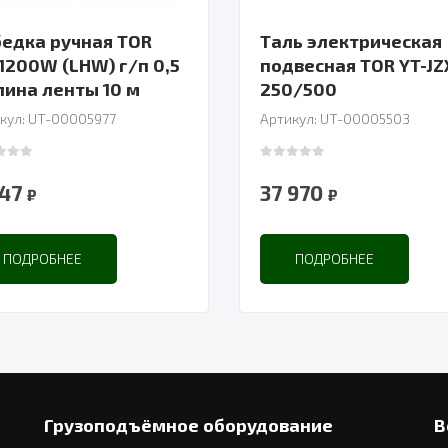
едка ручная TOR
Таль электрическая
1200W (LHW) г/п 0,5
подвесная TOR YT-JZ
т длина ленты 10 м
250/500
кул: UT-00005977
Артикул: UT-00005503
 of 5
0
out of 5
447
37 970
₽
₽
ПОДРОБНЕЕ
ПОДРОБНЕЕ
Грузоподъёмное оборудование
В