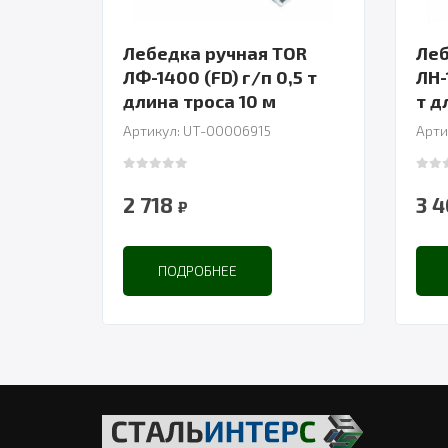
Лебедка ручная TOR
Леб
ЛФ-1400 (FD) г/п 0,5 т
ЛН-
длина троса 10 м
Артикул: UT-00006915
Арти
0
out of 5
0
out
2 718
3 
₽
ПОДРОБНЕЕ