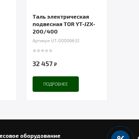
Таль электрическая
ь
подвесная TOR YT-JZX-
200/400
Артикул: UT-00006632
0
out of 5
32 457
₽
ПОДРОБНЕЕ
есовое оборудование