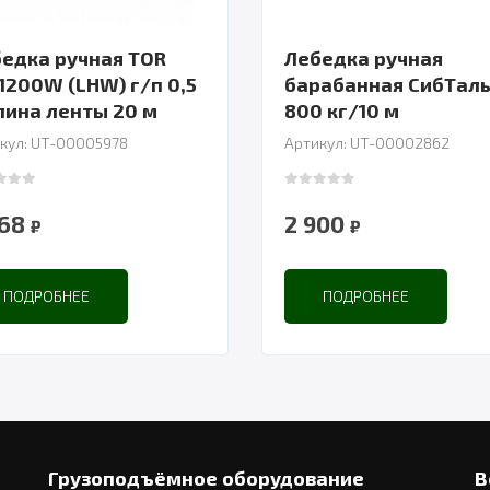
едка ручная TOR
Лебедка ручная
1200W (LHW) г/п 0,5
барабанная СибТал
т длина ленты 20 м
800 кг/10 м
кул: UT-00005978
Артикул: UT-00002862
 of 5
0
out of 5
468
2 900
₽
₽
ПОДРОБНЕЕ
ПОДРОБНЕЕ
Грузоподъёмное оборудование
В