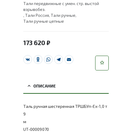
Тали передвижные с умен. стр. выстой
взрывобез.
,
Тали Россия
,
Тали ручные
,
Тали ручные цепные
173 620
₽
VK
Odnoklassniki
WhatsApp
Telegram
Email
ОПИСАНИЕ
Таль ручная шестеренная ТРШБУп-Ех-1,0 т
9
м
UT-00009070