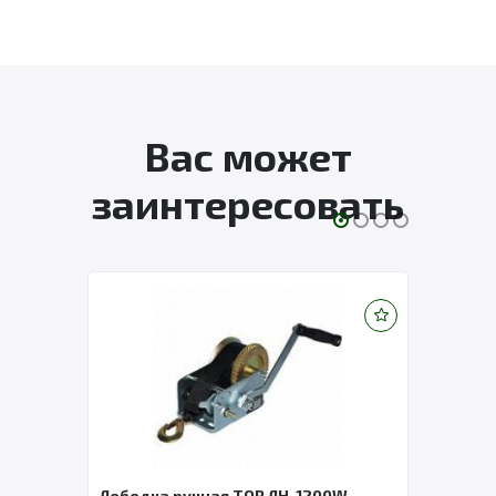
Вас может
заинтересовать
Лебедка ручная TOR ЛН-1200W
Лебе