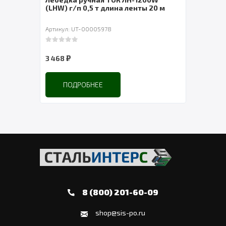
 м
(LHW) г/п 0,5 т длина ленты 20 м
СибТа
Артикул: UT-00005978
Артик
0
out of 5
0
out 
₽
3 468
3 48
ПОДРОБНЕЕ
8 (800) 201-60-09
shop@sis-po.ru