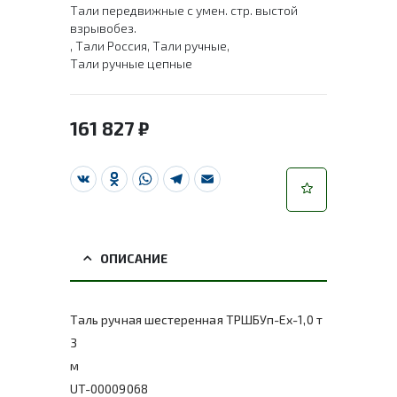
Тали передвижные с умен. стр. выстой
взрывобез.
,
Тали Россия
,
Тали ручные
,
Тали ручные цепные
161 827
₽
VK
Odnoklassniki
WhatsApp
Telegram
Email
ОПИСАНИЕ
Таль ручная шестеренная ТРШБУп-Ех-1,0 т
3
м
UT-00009068