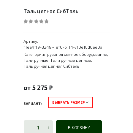
Таль цепная СибТаль
0
out of 5
Артикул:
f1ea4ff9-8249-4ef0-b114-7f0e18d0ee0a
Категории:
Грузоподъёмное оборудование
,
Тали ручные
,
Тали ручные цепные
,
Таль ручная цепная Сибталь
от
5 275
₽
ВАРИАНТ
В КОРЗИНУ