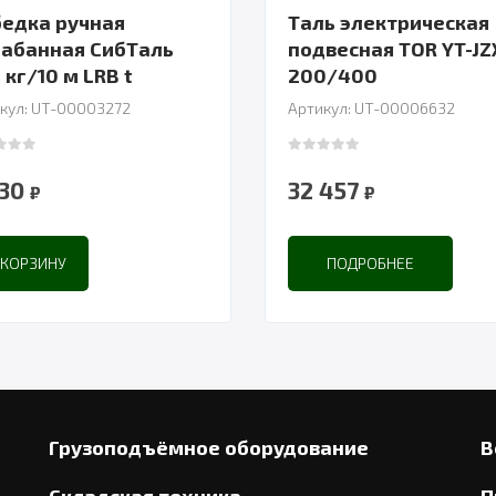
едка ручная
Таль электрическая
абанная СибТаль
подвесная TOR YT-JZ
 кг/10 м LRB t
200/400
кул: UT-00003272
Артикул: UT-00006632
 of 5
0
out of 5
030
32 457
₽
₽
 КОРЗИНУ
ПОДРОБНЕЕ
Грузоподъёмное оборудование
В