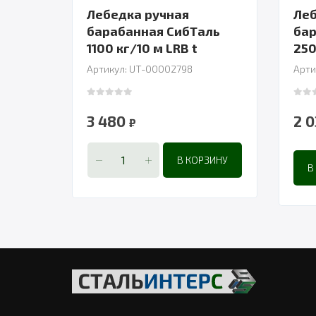
Лебедка ручная
Леб
барабанная СибТаль
бар
1100 кг/10 м LRB t
250
Артикул: UT-00002798
Арти
0
out of 5
0
out
3 480
2 
₽
В КОРЗИНУ
В