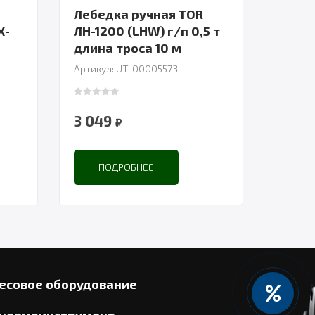
Лебедка ручная TOR
X-
ЛН-1200 (LHW) г/п 0,5 т
длина троса 10 м
Артикул: UT-00005573
0
out of 5
3 049
₽
ПОДРОБНЕЕ
есовое оборудование