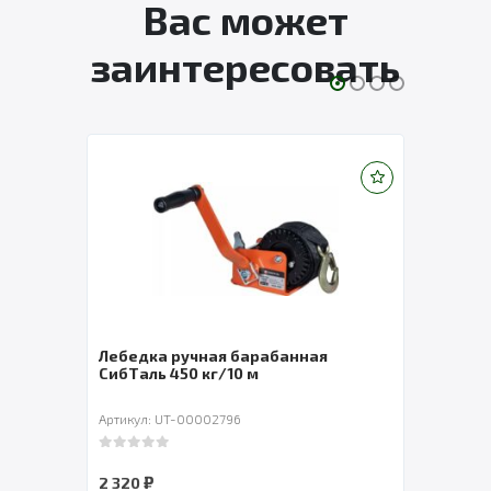
Вас может
заинтересовать
ая
Лебедка ручная TOR ЛН-2500W
(LHW) г/п 1,0 т длина ленты 10 м
Артикул: UT-00005927
0
out of 5
₽
3 292