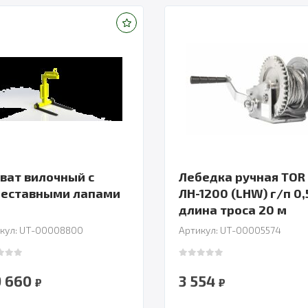
ват вилочный с
Лебедка ручная TOR
реставными лапами
ЛН-1200 (LHW) г/п 0,
длина троса 20 м
кул: UT-00008800
Артикул: UT-00005574
 of 5
0
out of 5
9 660
3 554
₽
₽