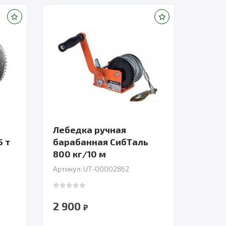
Лебедка ручная
5 т
барабанная СибТаль
800 кг/10 м
Артикул: UT-00002862
0
out of 5
2 900
₽