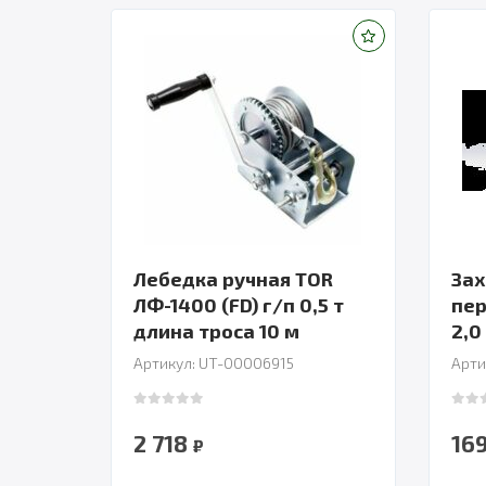
Лебедка ручная TOR
Зах
ЛФ-1400 (FD) г/п 0,5 т
пе
длина троса 10 м
2,0
Артикул: UT-00006915
Арти
0
out of 5
0
out
2 718
16
₽