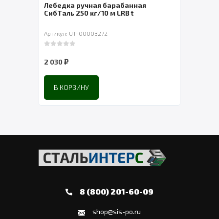
Лебедка ручная барабанная
Захв
0 м
СибТаль 250 кг/10 м LRB t
лапа
Артикул: UT-00003272
Артик
0
out of 5
0
out 
₽
2 030
169 
В КОРЗИНУ
8 (800) 201-60-09
shop@sis-po.ru