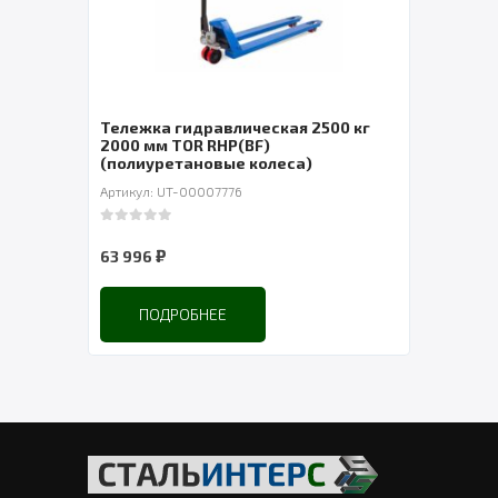
кий
Тележка гидравлическая 2500 кг
Штаб
2000 мм TOR RHP(BF)
само
(полиуретановые колеса)
Артикул: UT-00007776
Артик
0
out of 5
0
out 
₽
63 996
321 
ПОДРОБНЕЕ