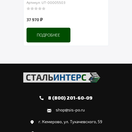
Артикул: UT-00005503
Артикул: UT-0
0
out of 5
0
out of 5
₽
₽
37 970
3 292
ПОДРОБНЕЕ
ПОДРО
8 (800) 201-60-09
shop@sis-po.ru
г. Кемерово, ул. Тухачевского, 59