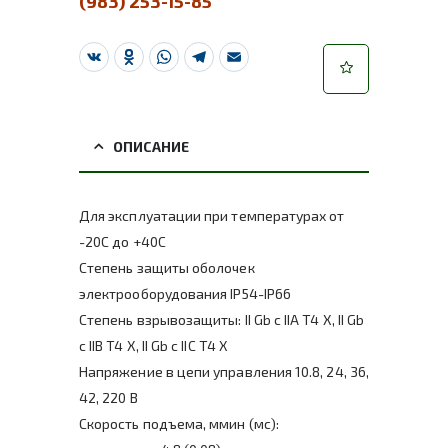
(983) 253-15-85
VK
Odnoklassniki
WhatsApp
Telegram
Email
ОПИСАНИЕ
Для эксплуатации при температурах от
-20С до +40С
Степень защиты оболочек
электрооборудования IP54-IP66
Степень взрывозащиты: II Gb c IIA T4 X, II Gb
c IIB T4 X, II Gb c IIC T4 X
Напряжение в цепи управления 10.8, 24, 36,
42, 220 В
Скорость подъема, ммин (мс):