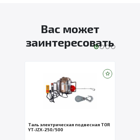
Вас может
заинтересовать
Таль электрическая подвесная TOR
Лебедка ру
YT-JZX-250/500