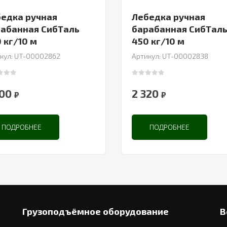
едка ручная
Лебедка ручная
абанная СибТаль
барабанная СибТал
 кг/10 м
450 кг/10 м
кул: UT-00002862
Артикул: UT-00002838
 of 5
0
out of 5
900
2 320
₽
₽
ПОДРОБНЕЕ
ПОДРОБНЕЕ
Грузоподъёмное оборудование
В