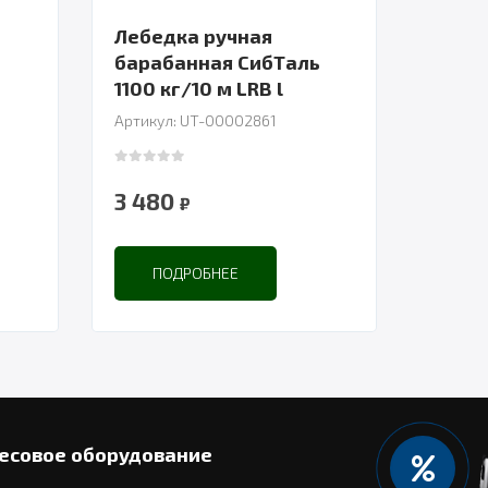
Лебедка ручная
ь
барабанная СибТаль
1100 кг/10 м LRB l
Артикул: UT-00002861
0
out of 5
3 480
₽
ПОДРОБНЕЕ
есовое оборудование