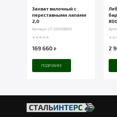
Захват вилочный с
Леб
переставными лапами
бар
2,0
800
Артикул: UT-00008800
Арти
0
out of 5
0
out
169 660
2 
₽
ПОДРОБНЕЕ