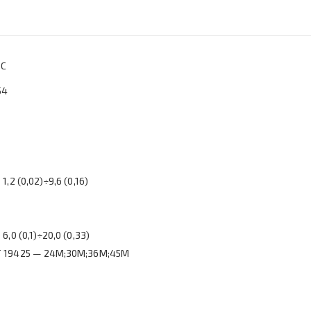
0С
54
2 (0,02)÷9,6 (0,16)
0 (0,1)÷20,0 (0,33)
Т 19425 — 24М;30М;36М;45М