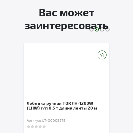
Вас может
заинтересовать
ль
Лебедка ручная TOR ЛН-1200W
Лебе
(LHW) г/п 0,5 т длина ленты 20 м
СибТ
Артикул: UT-00005978
Артик
0
out of 5
0
out 