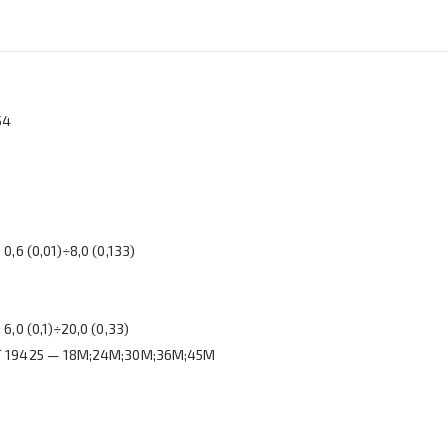
0
54
6 (0,01)÷8,0 (0,133)
0 (0,1)÷20,0 (0,33)
Т 19425 — 18М;24М;30М;36М;45М