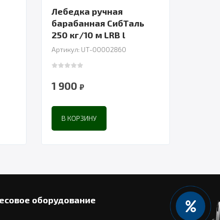
Лебедка ручная
ь
барабанная СибТаль
250 кг/10 м LRB l
Артикул: UT-00002860
0
out of 5
1 900
₽
В КОРЗИНУ
есовое оборудование