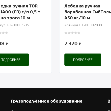
едка ручная TOR
Лебедка ручная
1400 (FD) г/п 0,5 т
барабанная СибТал
длина троса 10 м
450 кг/10 м
кул: UT-00006915
Артикул: UT-00002838
 of 5
0
out of 5
718
2 320
₽
₽
ПОДРОБНЕЕ
ПОДРОБНЕЕ
Грузоподъёмное оборудование
В