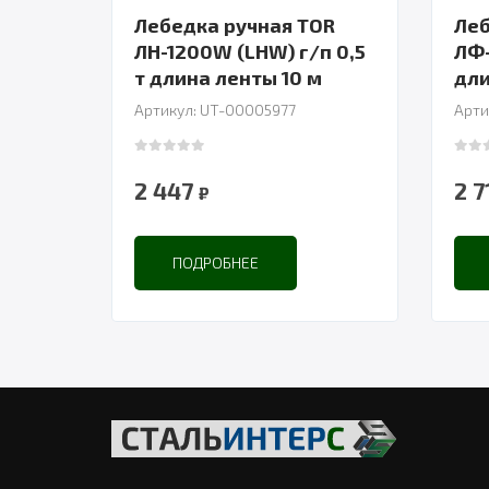
Лебедка ручная TOR
Леб
ЛН-1200W (LHW) г/п 0,5
ЛФ-
т длина ленты 10 м
Артикул: UT-00005977
Арти
0
out of 5
0
out
2 447
2 
₽
ПОДРОБНЕЕ