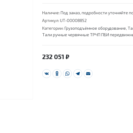
Наличие:
Под заказ, подробности уточняйте по
Артикул:
UT-00008852
Категории:
Грузоподъёмное оборудование
,
Та
Тали ручные червячные ТРЧП ПБИ передвиж
232 051
₽
VK
Odnoklassniki
WhatsApp
Telegram
Email