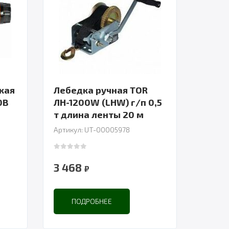
кая
Лебедка ручная TOR
0В
ЛН-1200W (LHW) г/п 0,5
т длина ленты 20 м
Артикул: UT-00005978
0
out of 5
3 468
₽
ПОДРОБНЕЕ