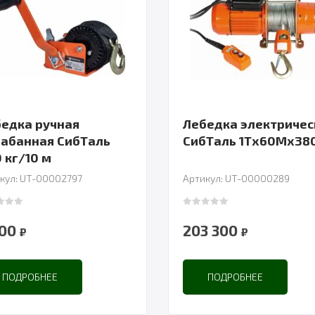
едка ручная
Лебедка электричес
абанная СибТаль
СибТаль 1Тх60Мх38
 кг/10 м
кул: UT-00002797
Артикул: UT-00000289
 of 5
0
out of 5
900
203 300
₽
₽
ПОДРОБНЕЕ
ПОДРОБНЕЕ