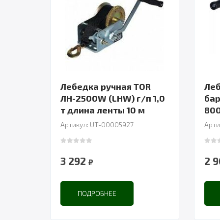
Лебедка ручная TOR
Леб
ЛН-2500W (LHW) г/п 1,0
бар
т длина ленты 10 м
800
Артикул: UT-00005927
Арти
0
out of 5
0
out
3 292
2 
₽
ПОДРОБНЕЕ