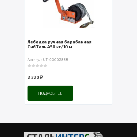
Лебедка ручная барабанная
Таль
СибТаль 450 кг/10 м
YT-J
Артикул: UT-00002838
Артик
0
out of 5
0
out 
₽
2 320
37 9
ПОДРОБНЕЕ