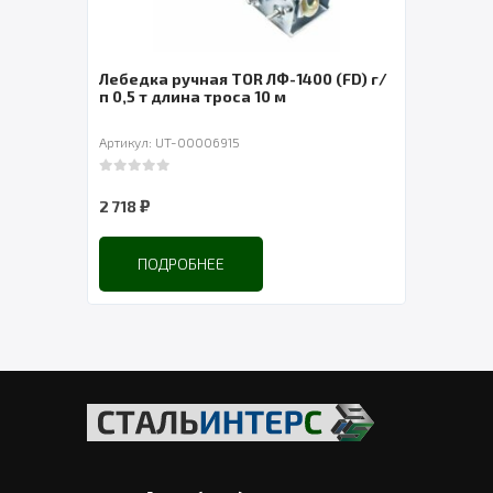
Лебедка ручная TOR ЛФ-1400 (FD) г/
Лебе
п 0,5 т длина троса 10 м
Артикул: UT-00006915
Артик
0
out of 5
0
out 
₽
2 718
3 55
ПОДРОБНЕЕ