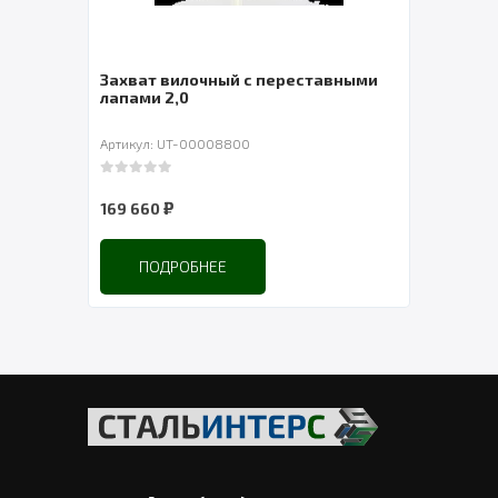
Захват вилочный с переставными
Таль
лапами 2,0
YT-J
Артикул: UT-00008800
Артик
0
out of 5
0
out 
₽
169 660
32 4
ПОДРОБНЕЕ