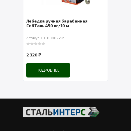
Лебедка ручная барабанная
Лебе
СибТаль 450 кг/10 м
Артикул: UT-00002796
Артик
0
out of 5
0
out 
₽
2 320
3 46
ПОДРОБНЕЕ