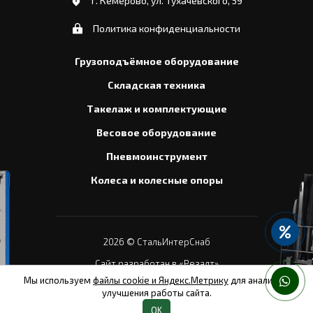
г. Кемерово, ул. Тухачевского, 59
Политика конфиденциальности
Грузоподъёмное оборудование
Складская техника
Такелаж и комплектующие
Весовое оборудование
Пневмоинструмент
Колеса и колесные опоры
2026
© СтальИнтерСнаб
Сайт разработан в «Резалт»
Мы используем
файлы cookie и Яндекс.Метрику
для анализа и
улучшения работы сайта.
OK