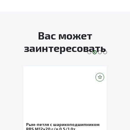
Вас может
заинтересовать
Рым-петля с шарикоподшипником
Кана
RBS М12х20 г/п 0,5/1,0т
d=22