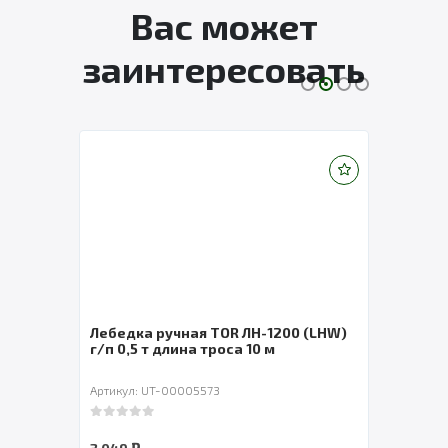
Вас может
заинтересовать
Лебедка ручная TOR ЛН-1200 (LHW)
Таль
 м
г/п 0,5 т длина троса 10 м
YT-J
Артикул: UT-00005573
Артик
0
out of 5
0
out 
₽