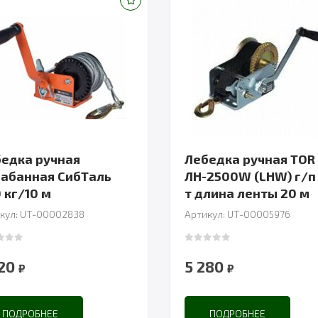
едка ручная
Лебедка ручная TOR
абанная СибТаль
ЛН-2500W (LHW) г/п 
 кг/10 м
т длина ленты 20 м
кул: UT-00002838
Артикул: UT-00005976
 of 5
0
out of 5
320
5 280
₽
₽
ПОДРОБНЕЕ
ПОДРОБНЕЕ