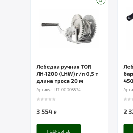
Лебедка ручная TOR
Леб
ЛН-1200 (LHW) г/п 0,5 т
бар
длина троса 20 м
450
Артикул: UT-00005574
Арти
0
out of 5
0
out
3 554
2 
₽
ПОДРОБНЕЕ