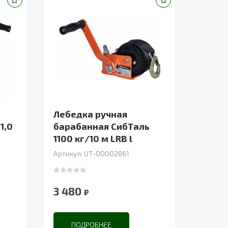
Лебедка ручная
1,0
барабанная СибТаль
1100 кг/10 м LRB l
Артикул: UT-00002861
0
out of 5
3 480
₽
ПОДРОБНЕЕ