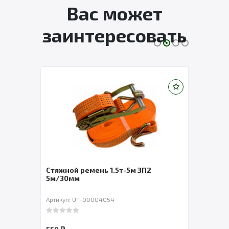
Вас может
заинтересовать
Стяжной ремень 1.5т-5м ЗП2
Лебе
5м/30мм
Артикул: UT-00004054
Артик
0
out of 5
0
out 
₽