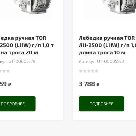
едка ручная TOR
Лебедка ручная TOR
2500 (LHW) г/п 1,0 т
ЛН-2500 (LHW) г/п 1,
длина троса 20 м
длина троса 10 м
кул: UT-00005579
Артикул: UT-00005578
 of 5
0
out of 5
559
3 788
₽
₽
ПОДРОБНЕЕ
ПОДРОБНЕЕ