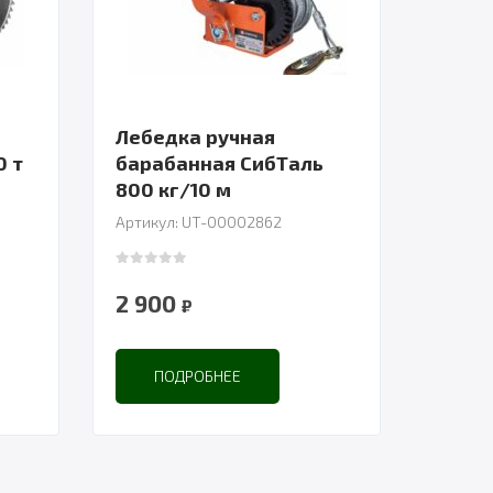
Лебедка ручная
0 т
барабанная СибТаль
800 кг/10 м
Артикул: UT-00002862
0
out of 5
2 900
₽
ПОДРОБНЕЕ