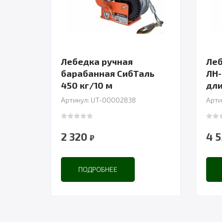
Лебедка ручная
Леб
барабанная СибТаль
ЛН-
450 кг/10 м
Артикул: UT-00002838
Арти
0
out of 5
0
out
2 320
4 
₽
ПОДРОБНЕЕ