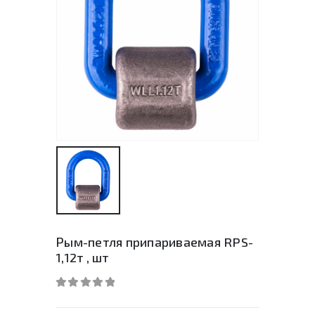
Рым-петля припариваемая RPS-
1,12т , шт
0
out of 5