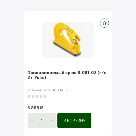
 и
Привариваемый крюк 8-081-02 (г/п
Крюк
2т. Yoke)
Артикул: BP-00003452
Артик
9e5dd1
0
out of 5
₽
6 888
0
out 
от
5
В КОРЗИНУ
ВЫ