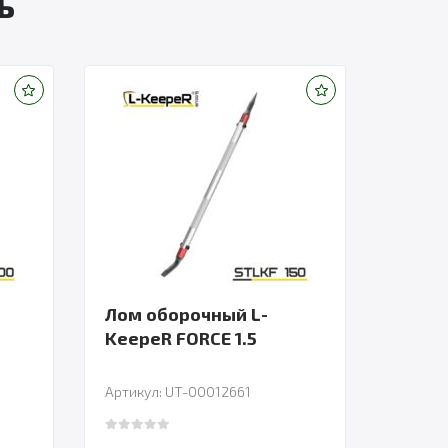
ь
Лом оборочный L-
KeepeR FORCE 1.5
Артикул: UT-00012661
0
out of 5