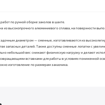
работ по ручной оборке заколов в шахте.
на из высокопрочного алюминиевого сплава, на поверхности выпо
посадочным диаметром — сменные, изготавливаются из высоколеги
естве запасных деталей. Также доступны сменные лопатки с увели
ельно небольшой вес снижают физическую нагрузку и делают исп
возвращающими вставками для работы в условиях пониженной ос
можно изготовление по размерам заказчика.