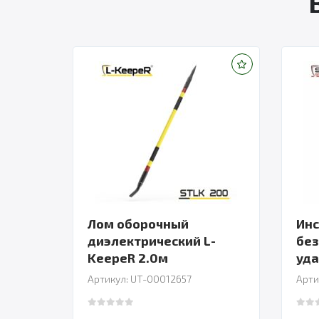
Лом оборочный
Ин
диэлектрический L-
без
KeepeR 2.0м
уда
Артикул: UT-00012657
Арти
0
out of 5
0
out