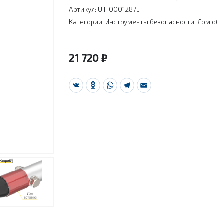
Артикул:
UT-00012873
Категории:
Инструменты безопасности
,
Лом о
21 720
₽
VK
Odnoklassniki
WhatsApp
Telegram
Email