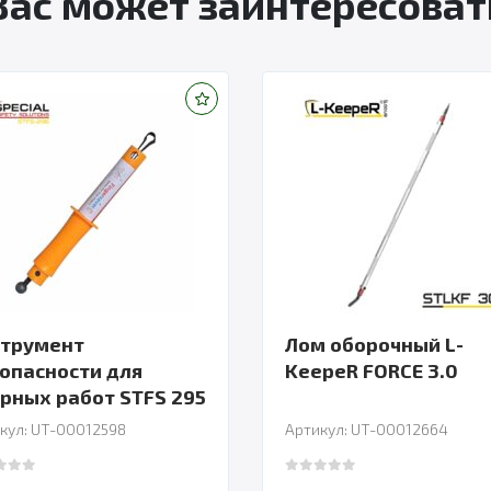
Вас может заинтересоват
струмент
Лом оборочный L-
опасности для
KeepeR FORCE 3.0
рных работ STFS 295
кул: UT-00012598
Артикул: UT-00012664
 of 5
0
out of 5