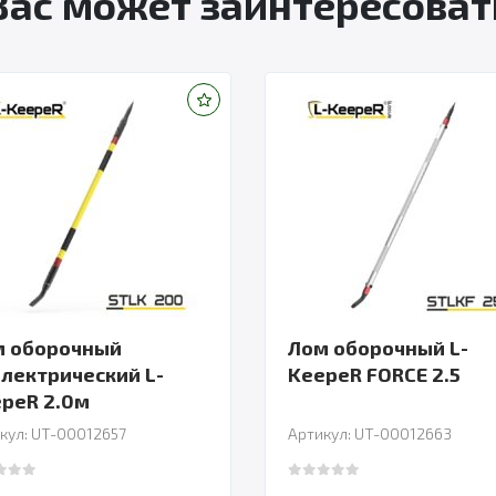
Вас может заинтересоват
м оборочный
Лом оборочный L-
лектрический L-
KeepeR FORCE 2.5
peR 2.0м
кул: UT-00012657
Артикул: UT-00012663
 of 5
0
out of 5