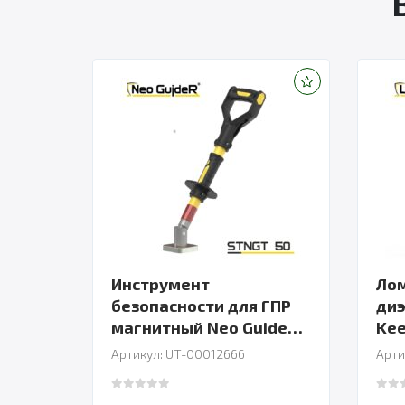
Инструмент
Ло
безопасности для ГПР
диэ
магнитный Neo GuideR
Kee
300
Артикул: UT-00012666
Арти
0
out of 5
0
out