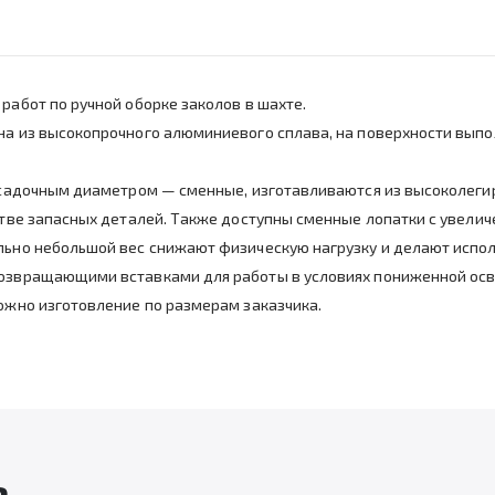
работ по ручной оборке заколов в шахте.
на из высокопрочного алюминиевого сплава, на поверхности выпо
посадочным диаметром — сменные, изготавливаются из высоколеги
естве запасных деталей. Также доступны сменные лопатки с увели
ельно небольшой вес снижают физическую нагрузку и делают исп
возвращающими вставками для работы в условиях пониженной ос
можно изготовление по размерам заказчика.