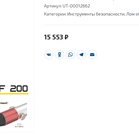
Артикул:
UT-00012662
Категории:
Инструменты безопасности
,
Лом о
15 553
₽
VK
Odnoklassniki
WhatsApp
Telegram
Email