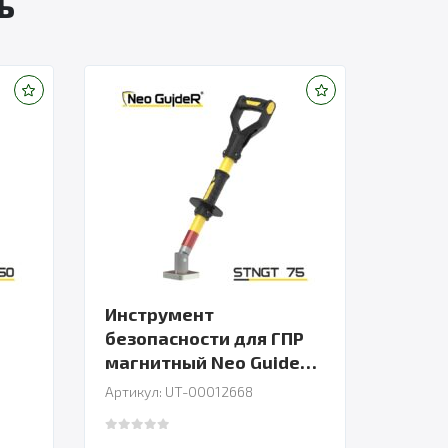
ь
Инструмент
безопасности для ГПР
магнитный Neo GuideR
600
Артикул: UT-00012668
0
out of 5