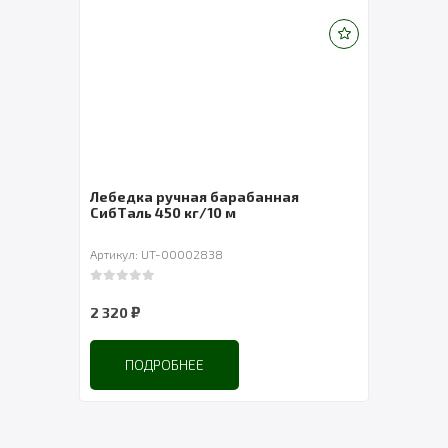
 TOR
Лебедка ручная барабанная
Лебе
СибТаль 450 кг/10 м
Артикул: UT-00002838
Артик
0
out of 5
0
out 
₽
2 320
5 28
ПОДРОБНЕЕ