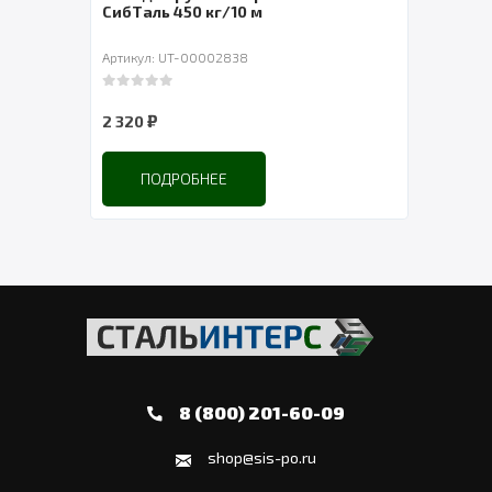
СибТаль 450 кг/10 м
Артикул: UT-00002838
Артик
0
out of 5
0
out 
₽
2 320
3 78
ПОДРОБНЕЕ
8 (800) 201-60-09
shop@sis-po.ru