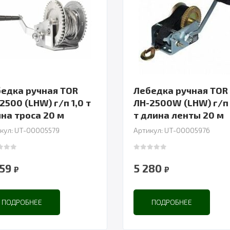
едка ручная TOR
Лебедка ручная TOR
2500 (LHW) г/п 1,0 т
ЛН-2500W (LHW) г/п 
длина троса 20 м
т длина ленты 20 м
кул: UT-00005579
Артикул: UT-00005976
 of 5
0
out of 5
559
5 280
₽
₽
ПОДРОБНЕЕ
ПОДРОБНЕЕ