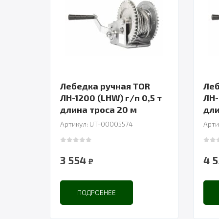
Лебедка ручная TOR
Леб
ЛН-1200 (LHW) г/п 0,5 т
ЛН-
длина троса 20 м
Артикул: UT-00005574
Арти
0
out of 5
0
out
3 554
4 
₽
ПОДРОБНЕЕ