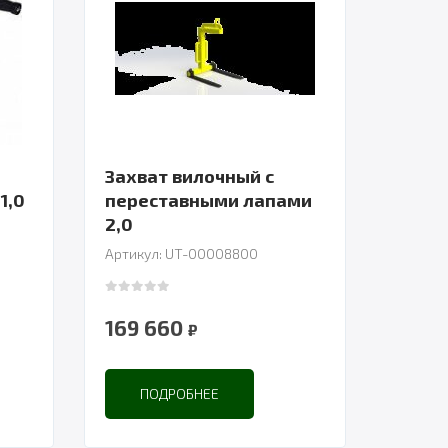
Захват вилочный с
1,0
переставными лапами
2,0
Артикул: UT-00008800
0
out of 5
169 660
₽
ПОДРОБНЕЕ