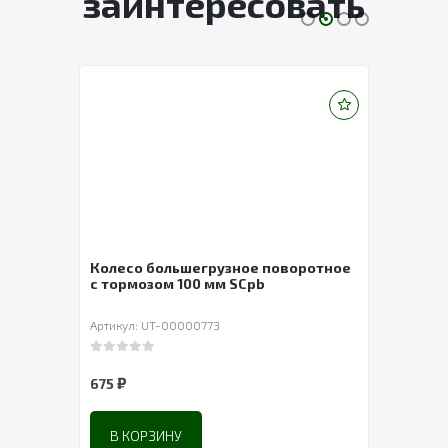
заинтересовать
тное
Колесо большегрузное поворотное
Коле
с тормозом 100 мм SCpb
с то
Артикул: UT-00000773
Артик
0
out of 5
0
out 
₽
₽
675
857
В КОРЗИНУ
В 