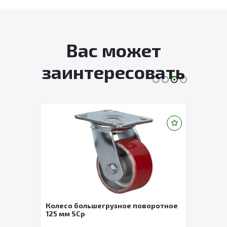
Вас может
заинтересовать
е 100
Колесо большегрузное поворотное
Коле
125 мм SCp
мм S