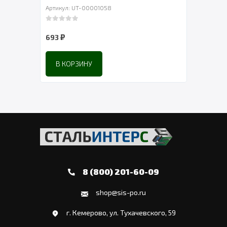
Артикул: UT-00001058
Артик
0
out of 5
0
out 
₽
₽
693
252
В КОРЗИНУ
В 
8 (800) 201-60-09
shop@sis-po.ru
г. Кемерово, ул. Тухачевского, 59