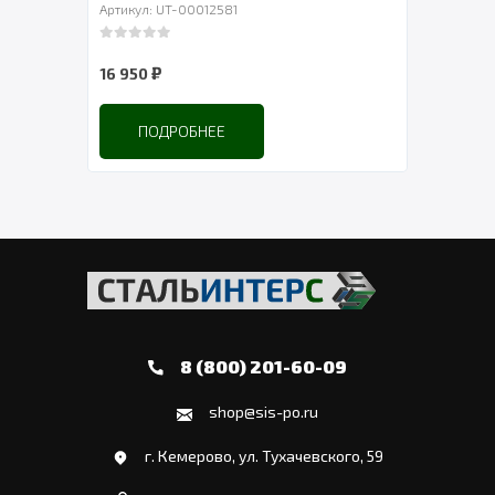
Артикул: UT-00012581
Артику
0
out of 5
0
out 
₽
16 950
72 0
ПОДРОБНЕЕ
8 (800) 201-60-09
shop@sis-po.ru
г. Кемерово, ул. Тухачевского, 59