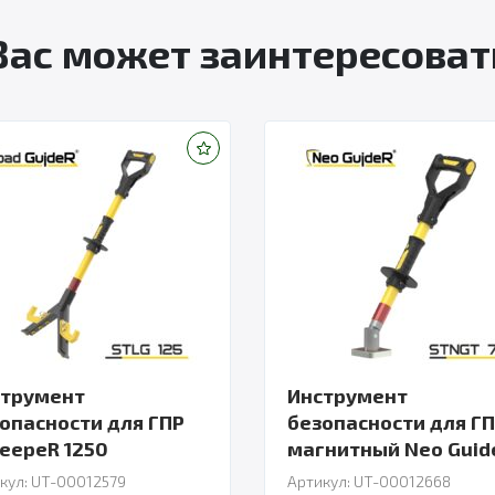
Вас может заинтересоват
струмент
Инструмент
опасности для ГПР
безопасности для Г
eepeR 1250
магнитный Neo Guid
600
кул: UT-00012579
Артикул: UT-00012668