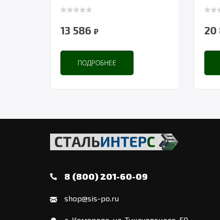
0
out of 5
0
out
13 586
20
₽
ПОДРОБНЕЕ
8 (800) 201-60-09
shop@sis-po.ru
г. Кемерово, ул. Тухачевского, 59