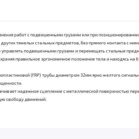
лнения работ с подвешенными грузами или при позиционировании 
других тяжелых стальных предметов, без прямого контакта с ним
но управлять подвешенными грузами и перемещать стальные пред
охраняя правильное эргономичное положение тела и находясь на 
лопластиковой (FRP) трубы диаметром 32мм ярко желтого сигнал
ещенности.
печивает надежное сцепление с металлической поверхностью пер
ую свободу движений.