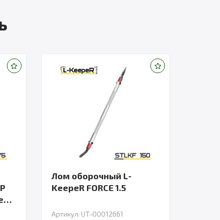
ь
Лом оборочный L-
ПР
KeepeR FORCE 1.5
eR
Артикул: UT-00012661