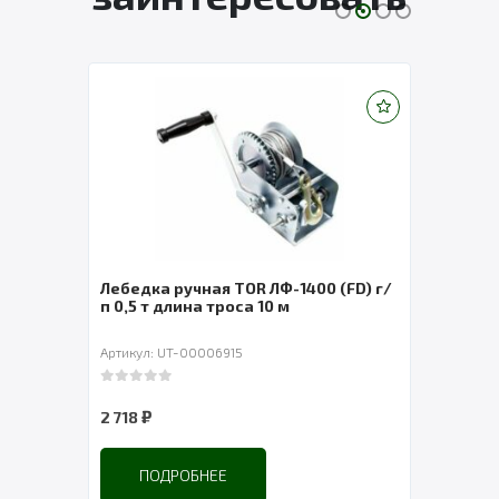
Лебедка ручная TOR ЛФ-1400 (FD) г/
Стяж
п 0,5 т длина троса 10 м
5м/3
Артикул: UT-00006915
Артик
0
out of 5
0
out 
₽
₽
2 718
550
ПОДРОБНЕЕ