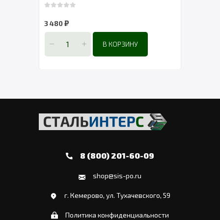
0
out of 5
0
out 
₽
3 480
2 90
В КОРЗИНУ
8 (800) 201-60-09
shop@sis-po.ru
г. Кемерово, ул. Тухачевского, 59
Политика конфиденциальности