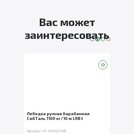
Вас может
заинтересовать
Лебедка ручная барабанная
Лебе
 м
СибТаль 1100 кг/10 м LRB t
СибТ
Артикул: UT-00002798
Артик