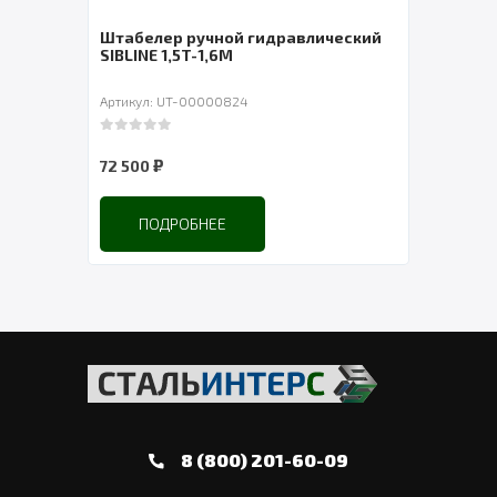
Штабелер ручной гидравлический
Стол
SIBLINE 1,5T-1,6M
Артикул: UT-00000824
Артик
0
out of 5
0
out 
₽
72 500
467 5
ПОДРОБНЕЕ
8 (800) 201-60-09