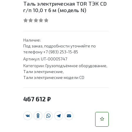
Таль электрическая TOR ТЭК CD
г/п 10,0 т 6 м (модель N)
0
out of 5
Наличие:
Под заказ, подробности уточняйте по
телефону +7 (983) 253-15-85
Артикул:
UT-00005747
Категории:
Грузоподъёмное оборудование
,
Тали электрические
,
Тали электрические модели CD
467 612
₽
VK
Odnoklassniki
WhatsApp
Telegram
Email