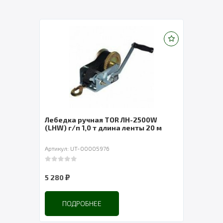
ыми
Лебедка ручная TOR ЛН-2500W
Лебе
(LHW) г/п 1,0 т длина ленты 20 м
Артикул: UT-00005976
Артик
0
out of 5
0
out 
₽
5 280
3 04
ПОДРОБНЕЕ