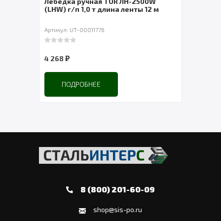
Лебедка ручная TOR ЛН-2500W
Лебедка ру
(LHW) г/п 1,0 т длина ленты 12 м
Артикул: UT-00011776
Артикул: UT-0
0
out of 5
0
out of 5
₽
₽
4 268
3 049
ПОДРОБНЕЕ
ПОДРО
8 (800) 201-60-09
shop@sis-po.ru