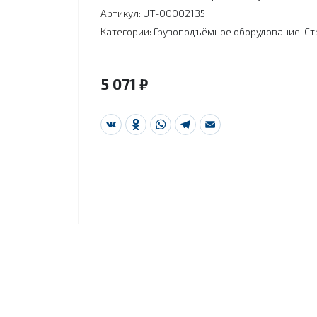
Артикул:
UT-00002135
Категории:
Грузоподъёмное оборудование
,
Ст
5 071
₽
VK
Odnoklassniki
WhatsApp
Telegram
Email