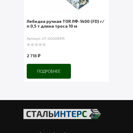
Лебедка ручная TOR ЛФ-1400 (FD) г/
Тележка хо
п 0,5 т длина троса 10 м
электричес
Артикул: UT-00006915
Артикул: UT-0
0
out of 5
0
out of 5
₽
₽
2 718
6 525
ПОДРОБНЕЕ
ПОДРО